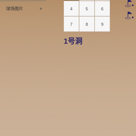
球场图片
4
5
6
7
8
9
1号洞