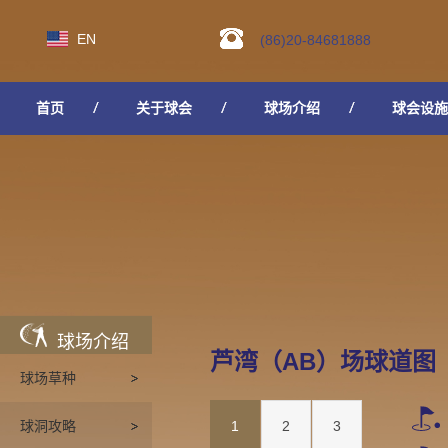
EN
(86)20-84681888
首页
关于球会
球场介绍
球会设施
人才招聘
球场介绍
芦湾（AB）场球道图
球场草种
球洞攻略
1
2
3