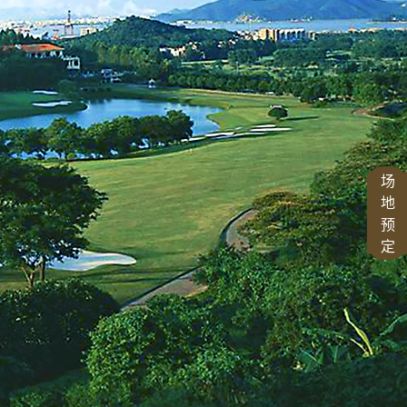
场
地
预
定